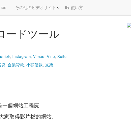
ube
その他のビデオサイト
使い方
ロードツール
umblr
,
Instagram
,
Vimeo
,
Vine
,
Xuite
房貸
,
企業貸款
,
小額借款
,
支票
,
 是一個網站工程屍
大家取得影片檔的網站,