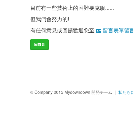
目前有一些技術上的困難要克服......
但我們會努力的!
有任何意見或回饋歡迎您至
留言表單留
回首頁
© Company 2015 Mydowndown 開発チーム |
私たち