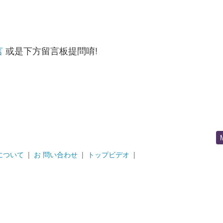
言
或是下方留言板提問唷!
について
|
お 問い合わせ
|
トップビデオ
|
_