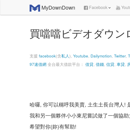
MyDownDown
Facebook
Yout
買噹噹ビデオダウン
支援
facebook
(含
私人
),
Youtube
,
Dailymotion
,
Twitter
,
T
97速借網
全台最大借款平台：
借貸
,
借錢
,
信貸
,
車貸
,
哈囉, 你可以稱呼我美賣, 土生土長台灣人!
我和另一個夥伴小小東尼嘗試做了一個協助
希望對你(妳)有幫助!